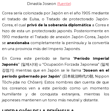
Dinastía Joseon
(fuente)
Corea sería colonizada por Japón en el año 1905 mediante
el tratado de Eulsa, o Tratado de protectorado Japón-
Corea, el cual
privó de la
soberanía diplomática
a Corea e
hizo de esta un protectorado japonés. Posteriormente en
1910 mediante el Tratado de anexión Japón-Corea, Japón
se
anexionaba
completamente la península y la convertía
en una provincia más del Imperio Japonés.
En Corea este período se llama “
Período Imperial
Japonés
” (일제시대) u “Ocupación Forzada Japonesa” (일제
강점기) mientras que en Japón se le llama “
Joseon en el
período gobernado por Japón
” (日本統治時代の朝, Nippon
Tōchi-jidai no Chōsen). Estos nombres dan cuenta de que
los coreanos ven a este período como un momento
humillante y de conquista extranjera, mientras los
japoneses mantienen un tono más neutral y distante.