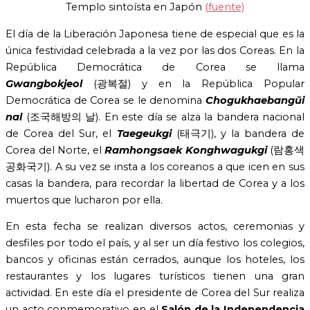
Templo sintoísta en Japón
(fuente)
El día de la Liberación Japonesa tiene de especial que es la
única festividad celebrada a la vez por las dos Coreas. En la
República Democrática de Corea se llama
Gwangbokjeol
(광복절) y en la República Popular
Democrática de Corea se le denomina
Chogukhaebangŭi
nal
(조국해방의 날). En este día se alza la bandera nacional
de Corea del Sur, el
Taegeukgi
(태극기), y la bandera de
Corea del Norte, el
Ramhongsaek Konghwagukgi
(람홍색
공화국기). A su vez se insta a los coreanos a que icen en sus
casas la bandera, para recordar la libertad de Corea y a los
muertos que lucharon por ella.
En esta fecha se realizan diversos actos, ceremonias y
desfiles por todo el país, y al ser un día festivo los colegios,
bancos y oficinas están cerrados, aunque los hoteles, los
restaurantes y los lugares turísticos tienen una gran
actividad. En este día el presidente de Corea del Sur realiza
un acto conmemorativo en el
Salón de la Independencia