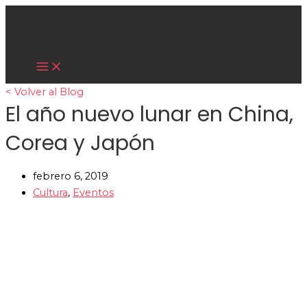
Main
Ir
Menu
al
contenido
Cultura Asiática
< Volver al Blog
El año nuevo lunar en China,
Corea y Japón
febrero 6, 2019
Cultura
,
Eventos