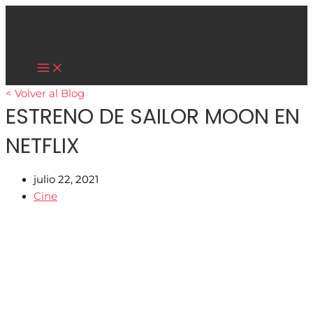
Main
Ir
Menu
al
contenido
Cultura Asiática
< Volver al Blog
ESTRENO DE SAILOR MOON EN
NETFLIX
julio 22, 2021
Cine