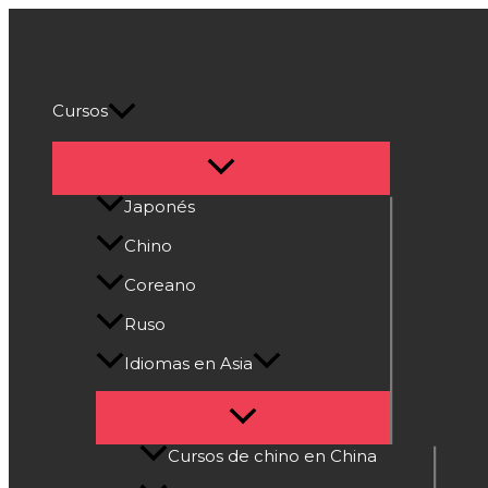
Alternar
Alternar
Alternar
Alternar
Alternar
Ir
menú
menú
menú
menú
menú
al
Cultura Asiática
contenido
Cursos
Japonés
Chino
Coreano
Ruso
Idiomas en Asia
Cursos de chino en China