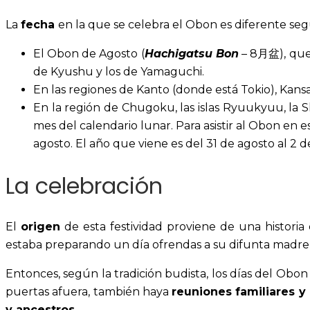
La
fecha
en la que se celebra el Obon es diferente se
El Obon de Agosto (
Hachigatsu Bon
– 8月盆), que 
de Kyushu y los de Yamaguchi.
En las regiones de Kanto (donde está Tokio), Kansa
En la región de Chugoku, las islas Ryuukyuu, la 
mes del calendario lunar. Para asistir al Obon en
agosto. El año que viene es del 31 de agosto al 2
La celebración
El
origen
de esta festividad proviene de una historia
estaba preparando un día ofrendas a su difunta madre,
Entonces, según la tradición budista, los días del Obon l
puertas afuera, también haya
reuniones familiares y 
y ancestros
.