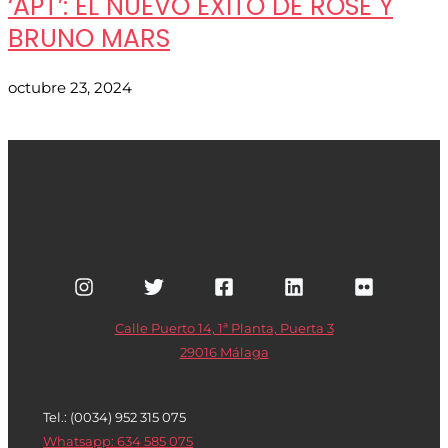
‘APT’: EL NUEVO ÉXITO DE ROSÉ Y
BRUNO MARS
octubre 23, 2024
Calle Puerto 14, 1ª Planta, Puerta 3
29016 Málaga
Tel.: (0034) 952 315 075
Whatsapp: 634 585 075