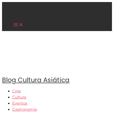
Main
Ir
Menu
al
contenido
Cultura Asiática
Blog Cultura Asiática
Cine
Cultura
Eventos
Gastronomía