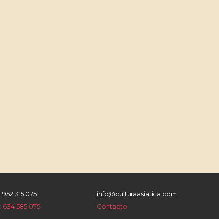
) 952 315 075
info@culturaasiatica.com
 634 585 075
Contacto