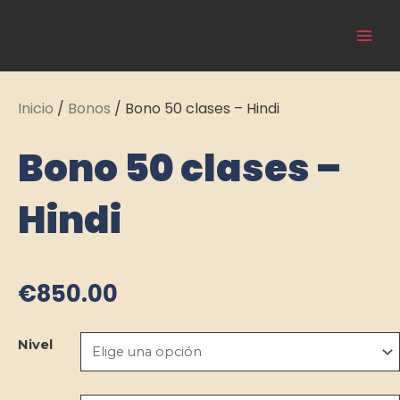
Ir
Main
al
Cultura Asiática
Men
contenido
Inicio
/
Bonos
/ Bono 50 clases – Hindi
Bono 50 clases –
Hindi
€
850.00
Bono
Nivel
50
clases