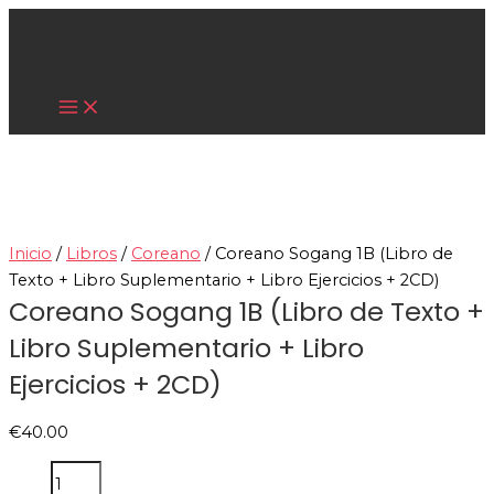
Main
Ir
Coreano
Menu
al
Sogang
contenido
1B
Cultura Asiática
(Libro
de
Texto
+
Libro
Suplementario
+
Inicio
/
Libros
/
Coreano
/ Coreano Sogang 1B (Libro de
Libro
Texto + Libro Suplementario + Libro Ejercicios + 2CD)
Ejercicios
Coreano Sogang 1B (Libro de Texto +
+
Libro Suplementario + Libro
2CD)
Ejercicios + 2CD)
cantidad
€
40.00