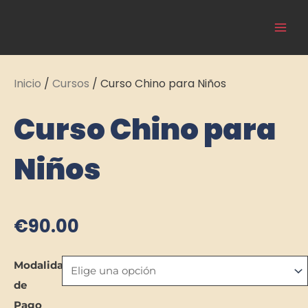
Ir
Main
al
Cultura Asiática
Men
contenido
Inicio
/
Cursos
/ Curso Chino para Niños
Curso Chino para
Niños
€
90.00
Curso
Modalidad
Chino
de
para
Pago