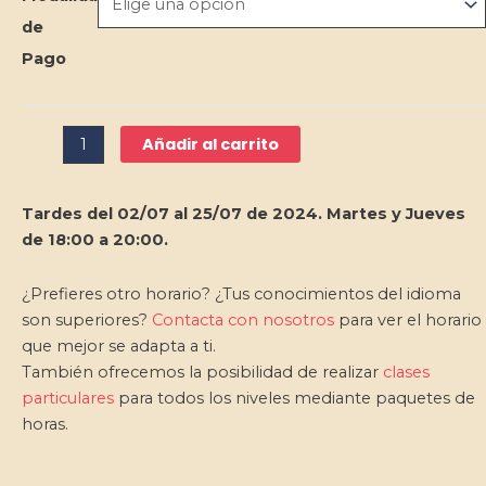
Intensivo
de
Chino
Pago
Verano
Tardes
cantidad
Añadir al carrito
Tardes del 02/07 al 25/07 de 2024. Martes y Jueves
de 18:00 a 20:00.
¿Prefieres otro horario? ¿Tus conocimientos del idioma
son superiores?
Contacta con nosotros
para ver el horario
que mejor se adapta a ti.
También ofrecemos la posibilidad de realizar
clases
particulares
para todos los niveles mediante paquetes de
horas.