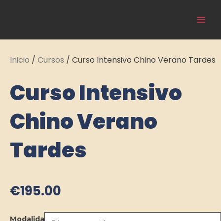
Ir
Main
al
Cultura Asiática
Men
contenido
Inicio
/
Cursos
/ Curso Intensivo Chino Verano Tardes
Curso Intensivo
Chino Verano
Tardes
€
195.00
Curso
Modalidad