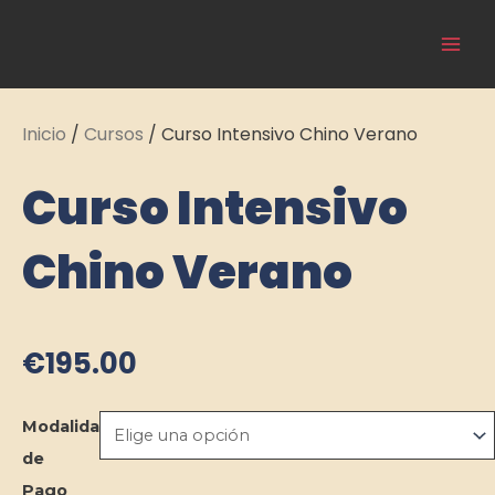
Ir
Main
al
Cultura Asiática
Men
contenido
Inicio
/
Cursos
/ Curso Intensivo Chino Verano
Curso Intensivo
Chino Verano
€
195.00
Curso
Modalidad
Intensivo
de
Chino
Pago