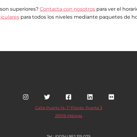
 son superiores?
Contacta con nosotros
para ver el horar
ticulares
para todos los niveles mediante paquetes de ho
Calle Puerto 14, 1ª Planta, Puerta 3
29016 Málaga
Tel.: (0034) 952 315 075