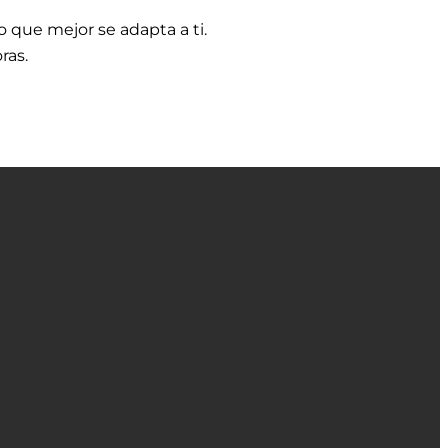
io que mejor se adapta a ti.
ras.