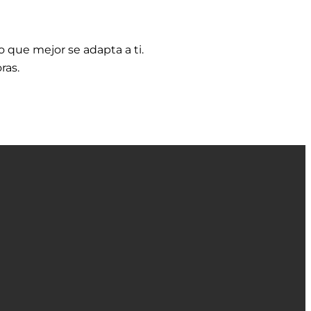
io que mejor se adapta a ti.
ras.