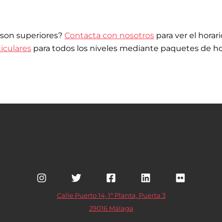
 son superiores?
Contacta con nosotros
para ver el horar
ticulares
para todos los niveles mediante paquetes de ho
Calle Puerto 14, 1ª Planta, Puerta 3
29016 Málaga