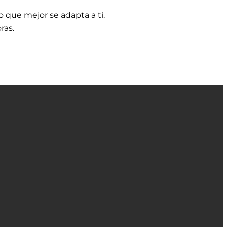
io que mejor se adapta a ti.
ras.