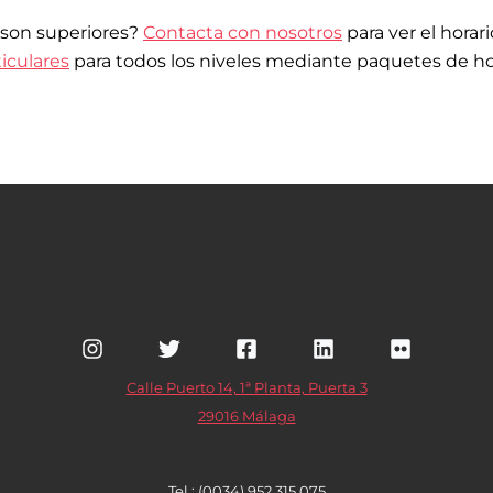
 son superiores?
Contacta con nosotros
para ver el horar
ticulares
para todos los niveles mediante paquetes de ho
Calle Puerto 14, 1ª Planta, Puerta 3
29016 Málaga
Tel.: (0034) 952 315 075