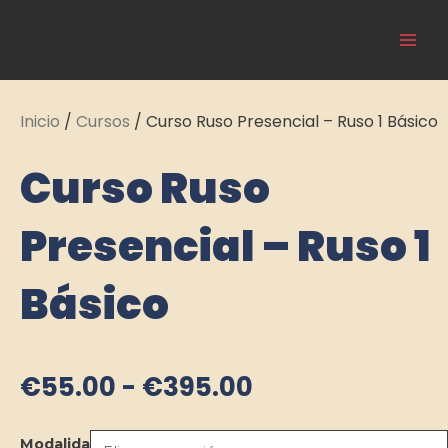
Ir
Main
al
Cultura Asiática
Men
contenido
Inicio
/
Cursos
/ Curso Ruso Presencial – Ruso 1 Básico
Curso Ruso
Presencial – Ruso 1
Básico
Rango
€
55.00
-
€
395.00
de
precios:
Curso
Modalidad