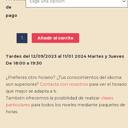
desde
Ruso
€55.00
de
Presencial
hasta
pago
-
€395.00
Ruso
1
Básico
Añadir al carrito
cantidad
Tardes del 12/09/2023 al 11/01 2024 Martes y Jueves
De 18:00 a 19:30
¿Prefieres otro horario? ¿Tus conocimientos del idioma
son superiores?
Contacta con nosotros
para ver el horario
que mejor se adapta a ti.
También ofrecemos la posibilidad de realizar
clases
particulares
para todos los niveles mediante paquetes de
horas.