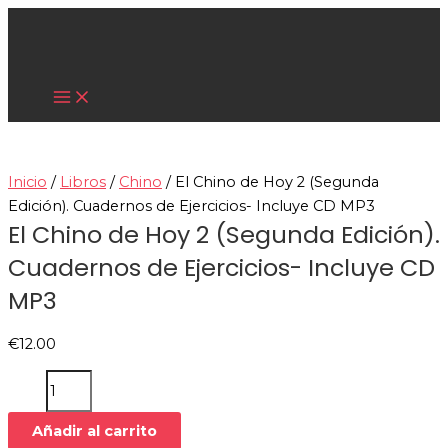
Main
Ir
El
Menu
al
Chino
contenido
de
Cultura Asiática
Hoy
2
(Segunda
Edición).
Cuadernos
Inicio
/
Libros
/
Chino
/ El Chino de Hoy 2 (Segunda
de
Edición). Cuadernos de Ejercicios- Incluye CD MP3
Ejercicios-
El Chino de Hoy 2 (Segunda Edición).
Incluye
Cuadernos de Ejercicios- Incluye CD
CD
MP3
MP3
cantidad
€
12.00
Añadir al carrito