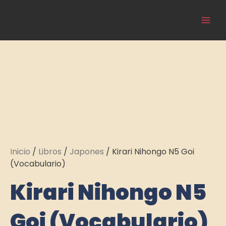
Ir
Main
al
Cultura Asiática
Men
contenido
Inicio
/
Libros
/
Japones
/ Kirari Nihongo N5 Goi
(Vocabulario)
Kirari Nihongo N5
Goi (Vocabulario)