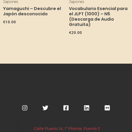
Japones
Japones
Yamaguchi – Descubre el
Vocabulario Esencial para
Japón desconocido
el JLPT (1000) – N5
(Descarga de Audio
€
10.00
Gratuita)
€
20.00
Calle Puerto 14, 1ª Planta, Puerta 3