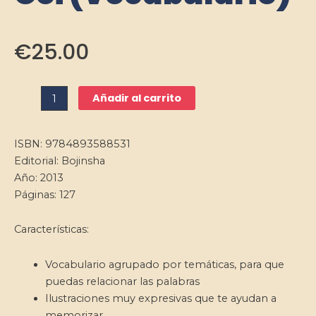
€
25.00
Kirari
Añadir al carrito
Nihongo
N5
ISBN: 9784893588531
Goi
Editorial: Bojinsha
(Vocabulario)
Año: 2013
cantidad
Páginas: 127
Características:
Vocabulario agrupado por temáticas, para que
puedas relacionar las palabras
Ilustraciones muy expresivas que te ayudan a
memorizar