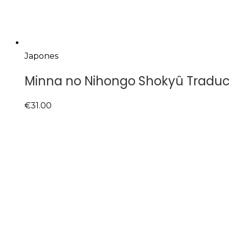
Japones
Minna no Nihongo Shokyû Traducci
€
31.00