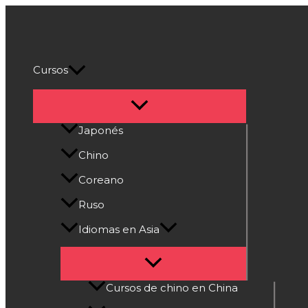
Alternar
Alternar
Alternar
Alternar
Alternar
Ir
Marugoto
menú
menú
menú
menú
menú
al
A1
Cultura Asiática
contenido
Libro
y
Cursos
Cuaderno
de
Ejercicios
Japonés
cantidad
Chino
Coreano
Ruso
Idiomas en Asia
Cursos de chino en China