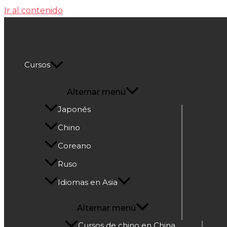
Ir al contenido
Cultura Asiática
Cursos
Alternar menú
Japonés
Chino
Coreano
Ruso
Idiomas en Asia
Alternar menú
Cursos de chino en China