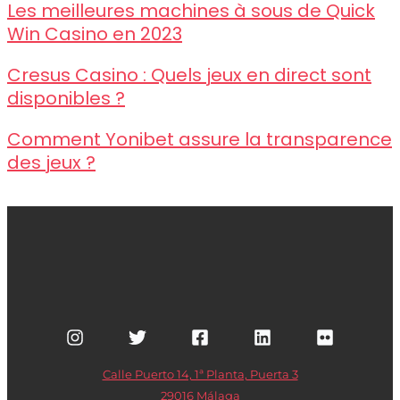
Les meilleures machines à sous de Quick
Win Casino en 2023
Cresus Casino : Quels jeux en direct sont
disponibles ?
Comment Yonibet assure la transparence
des jeux ?
Calle Puerto 14, 1ª Planta, Puerta 3
29016 Málaga