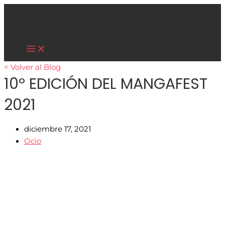
Main
Ir
Menu
al
contenido
Cultura Asiática
< Volver al Blog
10º EDICIÓN DEL MANGAFEST
2021
diciembre 17, 2021
Ocio