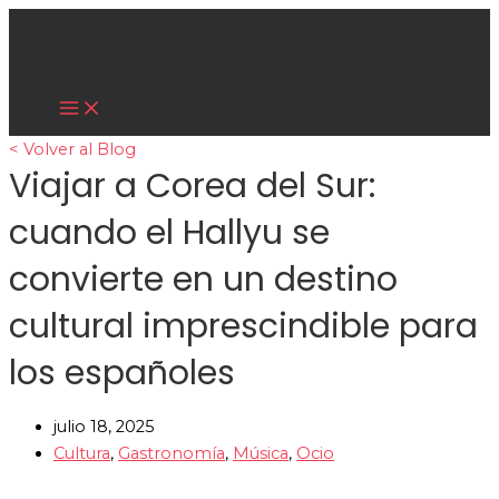
Main
Ir
Menu
al
contenido
Cultura Asiática
< Volver al Blog
Viajar a Corea del Sur:
cuando el Hallyu se
convierte en un destino
cultural imprescindible para
los españoles
julio 18, 2025
Cultura
,
Gastronomía
,
Música
,
Ocio