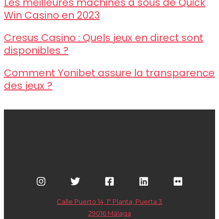
Les meilleures machines à sous de Quick
Win Casino en 2023
Cresus Casino : Quels jeux en direct sont
disponibles ?
Comment Yonibet assure la transparence
des jeux ?
Calle Puerto 14, 1ª Planta, Puerta 3
29016 Málaga