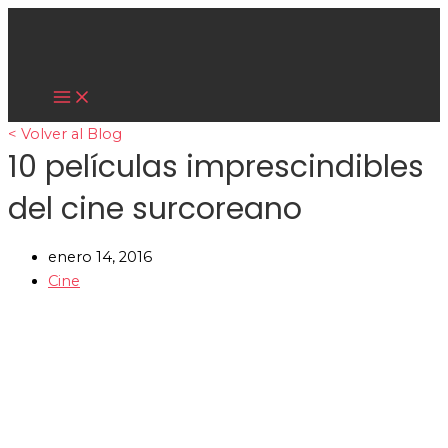
Main
Ir
Menu
al
contenido
Cultura Asiática
< Volver al Blog
10 películas imprescindibles
del cine surcoreano
enero 14, 2016
Cine