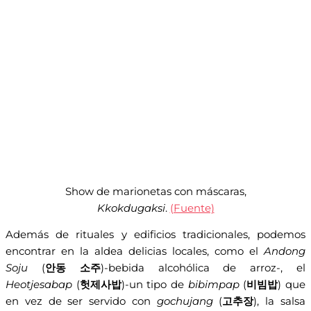
Show de marionetas con máscaras,
Kkokdugaksi
.
(Fuente)
Además de rituales y edificios tradicionales, podemos
encontrar en la aldea delicias locales, como el
Andong
Soju
(
안동 소주
)-bebida alcohólica de arroz-, el
Heotjesabap
(
헛제사밥
)-un tipo de
bibimpap
(
비빔밥
) que
en vez de ser servido con
gochujang
(
고추장
), la salsa