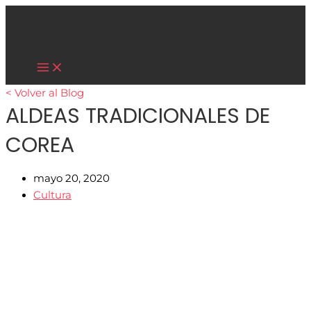
Main
Ir
Menu
al
contenido
Cultura Asiática
< Volver al Blog
ALDEAS TRADICIONALES DE
COREA
mayo 20, 2020
Cultura