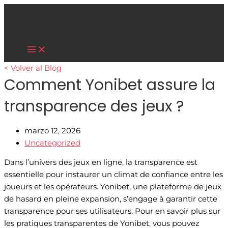
Main
Ir
Menu
al
contenido
Cultura Asiática
< Volver al Blog
Comment Yonibet assure la
transparence des jeux ?
marzo 12, 2026
Uncategorized
Dans l’univers des jeux en ligne, la transparence est
essentielle pour instaurer un climat de confiance entre les
joueurs et les opérateurs. Yonibet, une plateforme de jeux
de hasard en pleine expansion, s’engage à garantir cette
transparence pour ses utilisateurs. Pour en savoir plus sur
les pratiques transparentes de Yonibet, vous pouvez