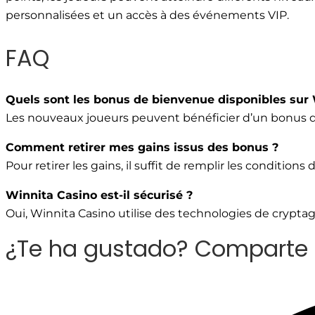
personnalisées et un accès à des événements VIP.
FAQ
Quels sont les bonus de bienvenue disponibles sur 
Les nouveaux joueurs peuvent bénéficier d’un bonus de
Comment retirer mes gains issus des bonus ?
Pour retirer les gains, il suffit de remplir les conditio
Winnita Casino est-il sécurisé ?
Oui, Winnita Casino utilise des technologies de crypta
¿Te ha gustado? Comparte 