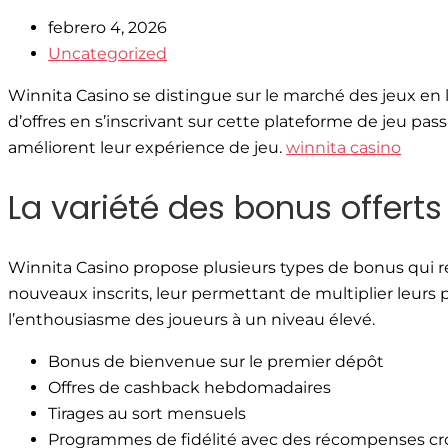
febrero 4, 2026
Uncategorized
Winnita Casino se distingue sur le marché des jeux en
d’offres en s’inscrivant sur cette plateforme de jeu pa
améliorent leur expérience de jeu.
winnita casino
La variété des bonus offerts
Winnita Casino propose plusieurs types de bonus qui r
nouveaux inscrits, leur permettant de multiplier leurs
l’enthousiasme des joueurs à un niveau élevé.
Bonus de bienvenue sur le premier dépôt
Offres de cashback hebdomadaires
Tirages au sort mensuels
Programmes de fidélité avec des récompenses cr