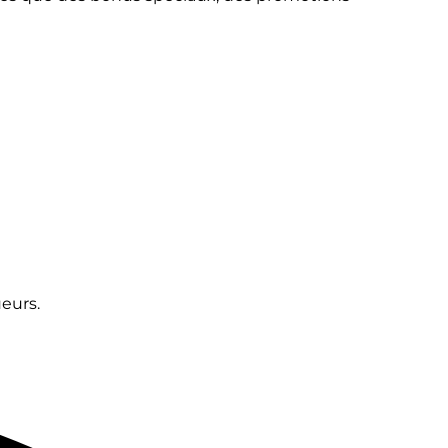
eurs.