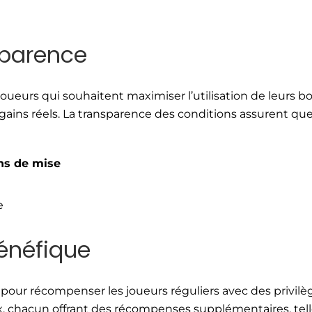
sparence
 joueurs qui souhaitent maximiser l’utilisation de leurs
n gains réels. La transparence des conditions assurent q
ns de mise
e
énéfique
our récompenser les joueurs réguliers avec des privilèg
aux, chacun offrant des récompenses supplémentaires, te