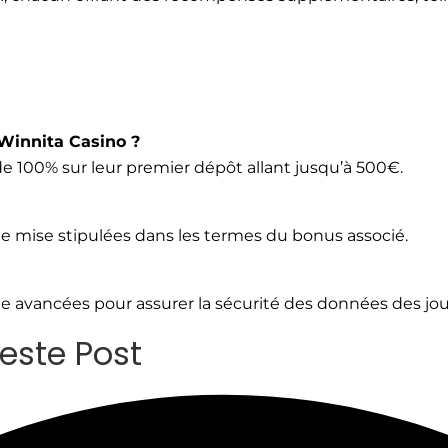
Winnita Casino ?
 100% sur leur premier dépôt allant jusqu’à 500€.
ns de mise stipulées dans les termes du bonus associé.
ge avancées pour assurer la sécurité des données des jou
este Post