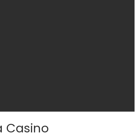
a Casino