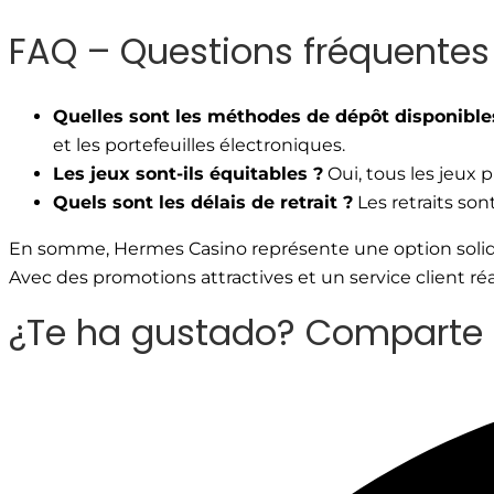
FAQ – Questions fréquentes
Quelles sont les méthodes de dépôt disponible
et les portefeuilles électroniques.
Les jeux sont-ils équitables ?
Oui, tous les jeux 
Quels sont les délais de retrait ?
Les retraits son
En somme, Hermes Casino représente une option solide p
Avec des promotions attractives et un service client ré
¿Te ha gustado? Comparte 