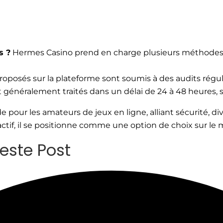
s ?
Hermes Casino prend en charge plusieurs méthodes, y
proposés sur la plateforme sont soumis à des audits réguli
t généralement traités dans un délai de 24 à 48 heures, 
our les amateurs de jeux en ligne, alliant sécurité, di
actif, il se positionne comme une option de choix sur le 
este Post