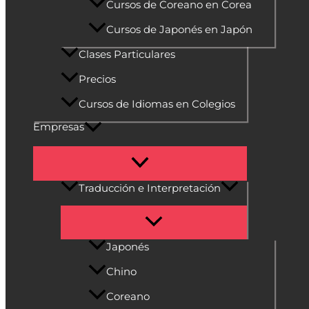
Cursos de Coreano en Corea
Cursos de Japonés en Japón
Clases Particulares
Precios
Cursos de Idiomas en Colegios
Empresas
Traducción e Interpretación
Japonés
Chino
Coreano