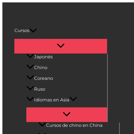
Alternar
Alternar
Alternar
Alternar
Alternar
Ir
menú
menú
menú
menú
menú
al
Cultura Asiática
contenido
Cursos
Japonés
Chino
Coreano
Ruso
Idiomas en Asia
Cursos de chino en China