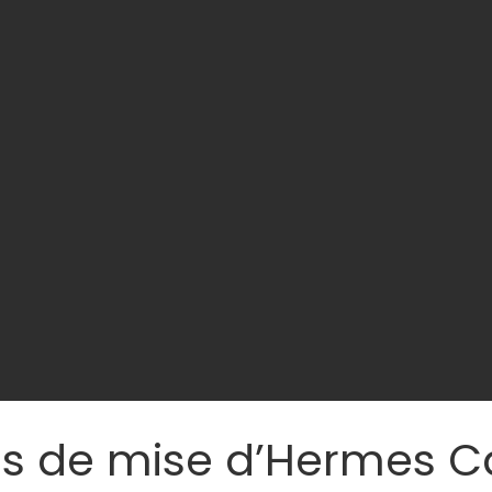
ns de mise d’Hermes C