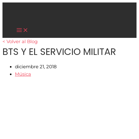
Main
Ir
Menu
al
contenido
Cultura Asiática
< Volver al Blog
BTS Y EL SERVICIO MILITAR
diciembre 21, 2018
Música