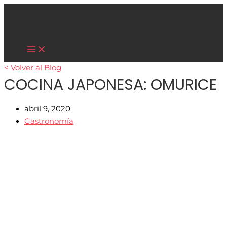
Main
Ir
Menu
al
contenido
Cultura Asiática
< Volver al Blog
COCINA JAPONESA: OMURICE
abril 9, 2020
Gastronomía