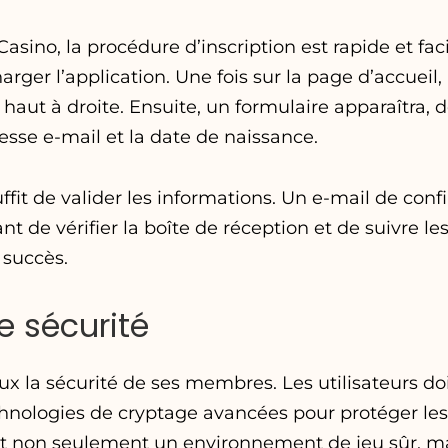
o, la procédure d’inscription est rapide et facil
charger l’application. Une fois sur la page d’accueil,
n haut à droite. Ensuite, un formulaire apparaîtra
resse e-mail et la date de naissance.
suffit de valider les informations. Un e-mail de con
nt de vérifier la boîte de réception et de suivre le
 succès.
e sécurité
x la sécurité de ses membres. Les utilisateurs do
 technologies de cryptage avancées pour protéger l
tit non seulement un environnement de jeu sûr, m