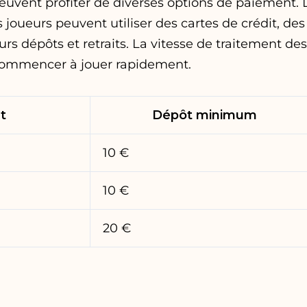
ent profiter de diverses options de paiement. Le
 joueurs peuvent utiliser des cartes de crédit, des
 dépôts et retraits. La vitesse de traitement de
 commencer à jouer rapidement.
t
Dépôt minimum
10 €
10 €
20 €