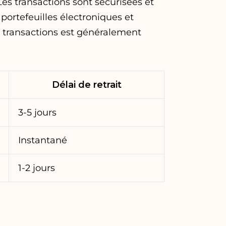
s transactions sont sécurisées et
 portefeuilles électroniques et
s transactions est généralement
Délai de retrait
3-5 jours
Instantané
1-2 jours