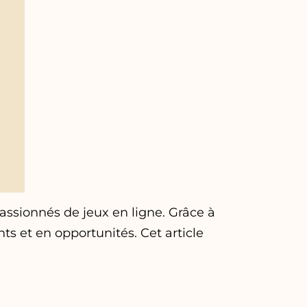
ssionnés de jeux en ligne. Grâce à
ts et en opportunités. Cet article