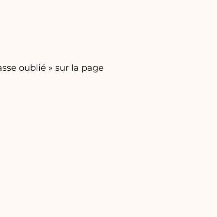
passe oublié » sur la page
 jeux de table, et des jeux en