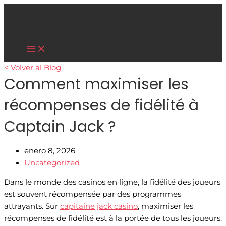
Main
Ir
Menu
al
contenido
Cultura Asiática
< Volver al Blog
Comment maximiser les
récompenses de fidélité à
Captain Jack ?
enero 8, 2026
Uncategorized
Dans le monde des casinos en ligne, la fidélité des joueurs
est souvent récompensée par des programmes
attrayants. Sur
capitaine jack casino
, maximiser les
récompenses de fidélité est à la portée de tous les joueurs.