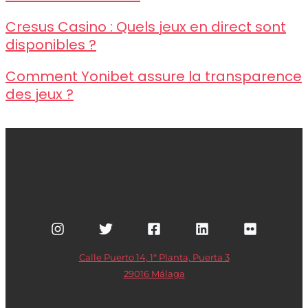
Cresus Casino : Quels jeux en direct sont
disponibles ?
Comment Yonibet assure la transparence
des jeux ?
Calle Puerto 14, 1ª Planta, Puerta 3
29016 Málaga