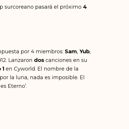
op surcoreano pasará el próximo
4
mpuesta por 4 miembros:
Sam
,
Yub
,
012. Lanzaron
dos
canciones en su
o
1
en Cyworld. El nombre de la
r la luna, nada es imposible. El
es Eterno’.