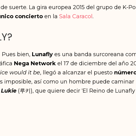
de suerte. La gira europea 2015 del grupo de K-P
único concierto
en la
Sala Caracol
.
LY?
? Pues bien,
Lunafly
es una banda surcoreana co
ráfica
Nega Network
el 17 de diciembre del año 2
ce would it be
, llegó a alcanzar el puesto
númer
s imposible, así como un hombre puede caminar po
s
Lukie
(루키), que quiere decir ‘El Reino de Lunafly 