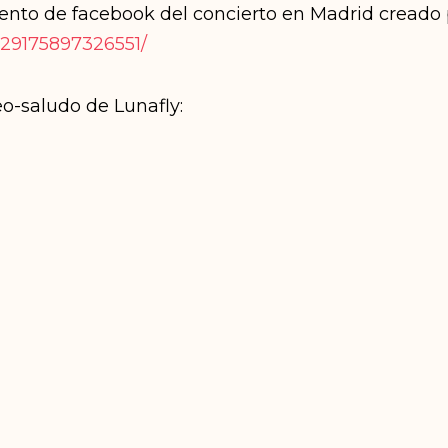
nto de facebook del concierto en Madrid creado p
629175897326551/
eo-saludo de Lunafly: