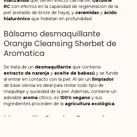
manzanilla
que tienen efecto calmante,
Gatuline
RC
con efectos en la capacidad de regeneración de la
piel (extraído de brote de haya), y
ceramidas
y
ácido
hialurónico
que hidratan en profundidad.
Bálsamo desmaquillante
Orange Cleansing Sherbet de
Aromatica
Se trata de un
desmaquillante
que contiene
extracto de naranja
y
aceite de babasú
y se funde
al entrar en contacto con la piel. Al ser un
limpiador
de base oleosa es ideal para retirar todo tipo de
maquillaje y suciedad de la piel. Además, contiene un
adorable
aroma
cítrico, es
100% vegano
y sus
ingredientes proceden de la
agricultura ecológica
.
Mascarilla Pandas Dream´s
White de la marca Tony Moly