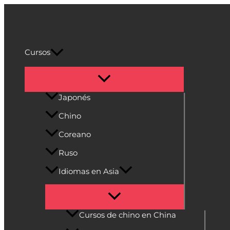
Alternar
Alternar
Alternar
Alternar
Alternar
Ir
menú
menú
menú
menú
menú
al
Cultura Asiática
contenido
Cursos
Japonés
Chino
Coreano
Ruso
Idiomas en Asia
Cursos de chino en China