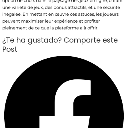
option de choix dans le paysage des jeux en ligne, offrant
une variété de jeux, des bonus attractifs, et une sécurité
inégalée. En mettant en œuvre ces astuces, les joueurs
peuvent maximiser leur expérience et profiter
pleinement de ce que la plateforme a à offrir.
¿Te ha gustado? Comparte este
Post