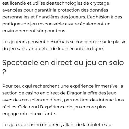
est licencié et utilise des technologies de cryptage
avancées pour garantir la protection des données
personnelles et financières des joueurs. L’adhésion à des
pratiques de jeu responsable assure également un
environnement sûr pour tous.
Les joueurs peuvent désormais se concentrer sur le plaisir
du jeu sans s’inquiéter de leur sécurité en ligne.
Spectacle en direct ou jeu en solo
?
Pour ceux qui recherchent une expérience immersive, la
section de casino en direct de Dragonia offre des jeux
avec des croupiers en direct, permettant des interactions
réelles. Cela rend l’expérience de jeu encore plus
engageante et excitante.
Les jeux de casino en direct, allant de la roulette au