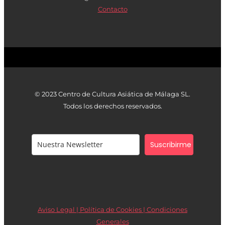
Contacto
© 2023 Centro de Cultura Asiática de Málaga SL.
Todos los derechos reservados.
Suscribirme
Aviso Legal | Política de Cookies |
Condiciones
Generales