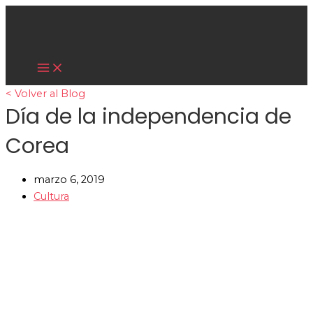
Main
Ir
Menu
al
contenido
Cultura Asiática
< Volver al Blog
Día de la independencia de
Corea
marzo 6, 2019
Cultura