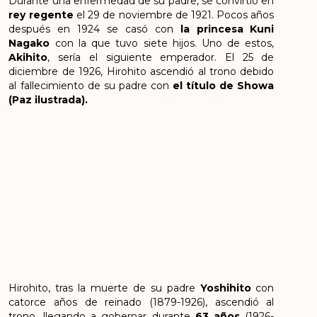
Durante una enfermedad de su padre, se convirtió en
rey regente
el 29 de noviembre de 1921. Pocos años
después en 1924 se casó con
la princesa Kuni
Nagako
con la que tuvo siete hijos. Uno de estos,
Akihito
, sería el siguiente emperador. El 25 de
diciembre de 1926, Hirohito ascendió al trono debido
al fallecimiento de su padre con
el título de Showa
(Paz ilustrada).
Hirohito, tras la muerte de su padre
Yoshihito
con
catorce años de reinado (1879-1926), ascendió al
trono, llegando a gobernar durante
63 años
(1926-