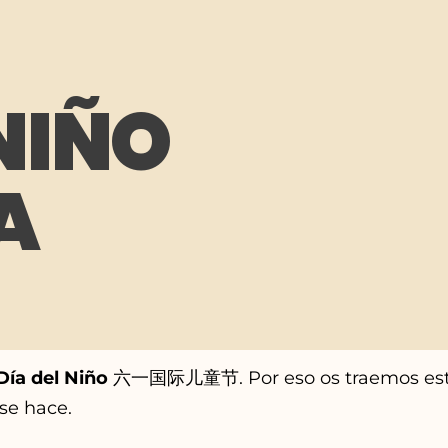
 NIÑO
A
ía del Niño
六一国际儿童节. Por eso os traemos este 
se hace.