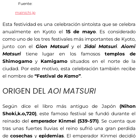
Fuente:
mainichi.jp
Esta festividad es una celebración sintoísta que se celebra
anualmente en Kyoto el
15 de mayo
. Es considerado
como uno de los tres festivales más importantes de Kyoto,
junto con el
Gion Matsuri
y el
Jidai Matsuri
.
Aiomi
Matsuri
tiene lugar en los famosos
templos de
Shimogamo
y
Kamigamo
situados en el norte de la
ciudad. Por este motivo, esta celebración también recibe
el nombre de
“Festival de
Kamo
”
.
ORIGEN DEL
AOI MATSURI
Según dice el libro más antiguo de Japón
(Nihon
Shoki,k.o,720)
, este famoso festival se fundó durante el
reinado del
emperador Kinmei (539-571)
. Se cuenta que
tras unas fuertes lluvias el reino sufrió una gran perdida
de
cosechas
y
epidemias
. El emperador Kinmei decidió