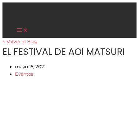
Main
Ir
Menu
al
contenido
Cultura Asiática
< Volver al Blog
EL FESTIVAL DE AOI MATSURI
mayo 15, 2021
Eventos