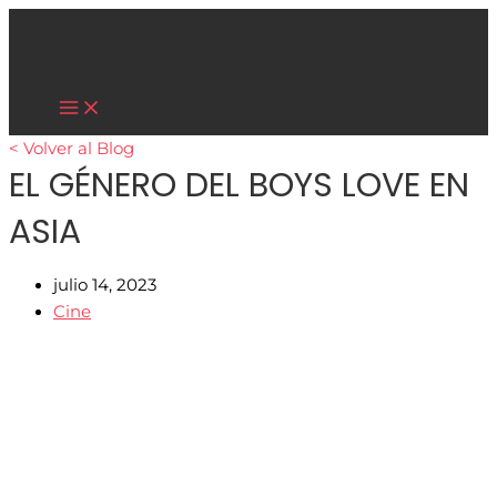
Main
Ir
Menu
al
contenido
Cultura Asiática
< Volver al Blog
EL GÉNERO DEL BOYS LOVE EN
ASIA
julio 14, 2023
Cine