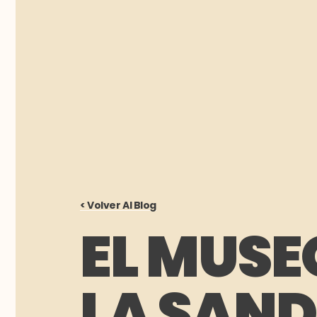
< Volver Al Blog
EL MUSE
LA SAND