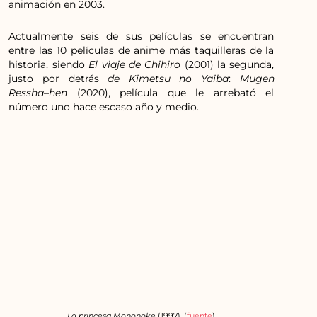
animación en 2003.
Actualmente seis de sus películas se encuentran
entre las 10 películas de anime más taquilleras de la
historia, siendo
El viaje de Chihiro
(2001) la segunda,
justo por detrás
de
Kimetsu no Yaiba
:
Mugen
Ressha
–
hen
(2020), película que le arrebató el
número uno hace escaso año y medio.
La princesa Mononoke
(1997). (
fuente
)