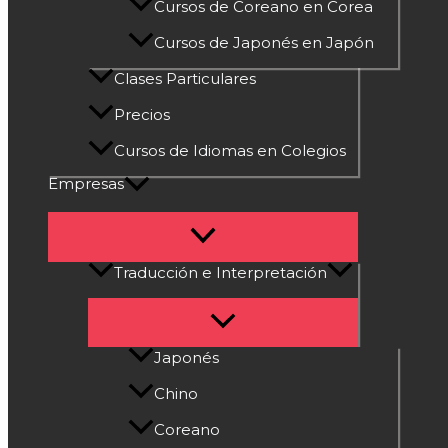
Cursos de Coreano en Corea
Cursos de Japonés en Japón
Clases Particulares
Precios
Cursos de Idiomas en Colegios
Empresas
Traducción e Interpretación
Japonés
Chino
Coreano