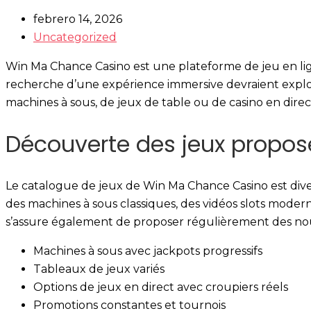
febrero 14, 2026
Uncategorized
Win Ma Chance Casino est une plateforme de jeu en lign
recherche d’une expérience immersive devraient expl
machines à sous, de jeux de table ou de casino en direct
Découverte des jeux propos
Le catalogue de jeux de Win Ma Chance Casino est divers
des machines à sous classiques, des vidéos slots moderne
s’assure également de proposer régulièrement des nouv
Machines à sous avec jackpots progressifs
Tableaux de jeux variés
Options de jeux en direct avec croupiers réels
Promotions constantes et tournois