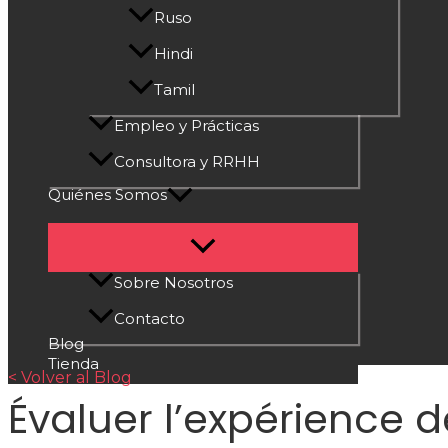
Ruso
Hindi
Tamil
Empleo y Prácticas
Consultora y RRHH
Quiénes Somos
Sobre Nosotros
Contacto
Blog
Tienda
< Volver al Blog
Évaluer l’expérience 