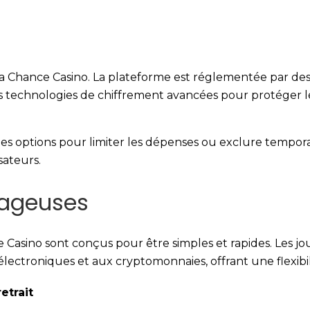
 Ma Chance Casino. La plateforme est réglementée par de
es technologies de chiffrement avancées pour protéger l
des options pour limiter les dépenses ou exclure tempor
sateurs.
tageuses
e Casino sont conçus pour être simples et rapides. Les
s électroniques et aux cryptomonnaies, offrant une flexi
etrait