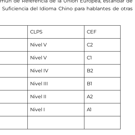
mún de Referencia de la Unión Europea, estándar de
 Suficiencia del Idioma Chino para hablantes de otras
CLPS
CEF
Nivel V
C2
Nivel V
C1
Nivel IV
B2
Nivel III
B1
Nivel II
A2
Nivel I
A1