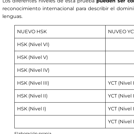
Los diferentes niveles de esta prueba
pueden ser co
reconocimiento internacional para describir el domin
lenguas.
NUEVO HSK
NUVEO YC
HSK (Nivel VI)
HSK (Nivel V)
HSK (Nivel IV)
HSK (Nivel III)
YCT (Nivel 
HSK (Nivel II)
YCT (Nivel I
HSK (Nivel I)
YCT (Nivel I
YCT (Nivel I
Elaboración propia.