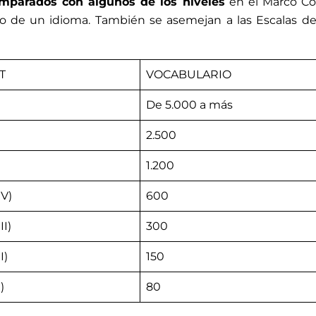
mparados con algunos de los niveles
en el Marco Co
io de un idioma. También se asemejan a las Escalas de
T
VOCABULARIO
De 5.000 a más
2.500
1.200
IV)
600
II)
300
I)
150
)
80