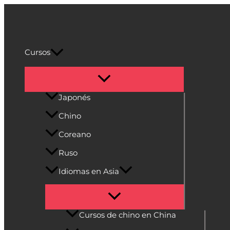
Alternar
Alternar
Alternar
Alternar
Alternar
Ir
menú
menú
menú
menú
menú
al
Cultura Asiática
contenido
Cursos
Japonés
Chino
Coreano
Ruso
Idiomas en Asia
Cursos de chino en China