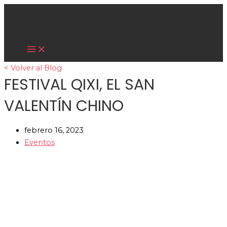
Main
Ir
Menu
al
contenido
Cultura Asiática
< Volver al Blog
FESTIVAL QIXI, EL SAN
VALENTÍN CHINO
febrero 16, 2023
Eventos