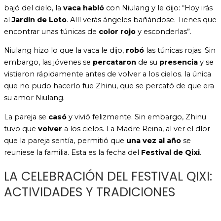
bajó del cielo, la
vaca habló
con Niulang y le dijo: “Hoy irás
al
Jardín de Loto
. Allí verás ángeles bañándose. Tienes que
encontrar unas túnicas de
color rojo
y esconderlas”.
Niulang hizo lo que la vaca le dijo,
robó
las túnicas rojas. Sin
embargo, las jóvenes se
percataron
de su
presencia
y se
vistieron rápidamente antes de volver a los cielos. la única
que no pudo hacerlo fue Zhinu, que se percató de que era
su amor Niulang.
La pareja se
casó
y vivió felizmente. Sin embargo, Zhinu
tuvo que
volver
a los cielos. La Madre Reina, al ver el dlor
que la pareja sentía, permitió que
una vez al año
se
reuniese la familia. Esta es la fecha del
Festival de Qixi
.
LA CELEBRACIÓN DEL FESTIVAL QIXI:
ACTIVIDADES Y TRADICIONES