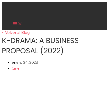
Main
Ir
Menu
al
contenido
Cultura Asiática
< Volver al Blog
K-DRAMA: A BUSINESS
PROPOSAL (2022)
enero 24, 2023
Cine