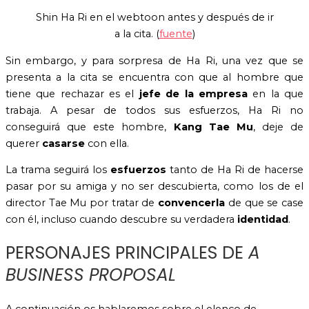
Shin Ha Ri en el webtoon antes y después de ir
a la cita. (
fuente
)
Sin embargo, y para sorpresa de Ha Ri, una vez que se
presenta a la cita se encuentra con que al hombre que
tiene que rechazar es el
jefe de la empresa
en la que
trabaja. A pesar de todos sus esfuerzos, Ha Ri no
conseguirá que este hombre,
Kang Tae Mu
, deje de
querer
casarse
con ella.
La trama seguirá los
esfuerzos
tanto de Ha Ri de hacerse
pasar por su amiga y no ser descubierta, como los de el
director Tae Mu por tratar de
convencerla
de que se case
con él, incluso cuando descubre su verdadera
identidad
.
PERSONAJES PRINCIPALES DE
A
BUSINESS PROPOSAL
A continuación os hablaremos sobre el elenco de