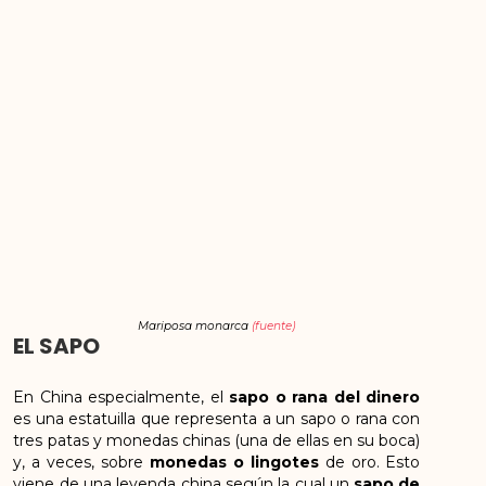
Mariposa monarca
(fuente)
EL SAPO
En China especialmente, el
sapo o rana del dinero
es una estatuilla que representa a un sapo o rana con
tres patas y monedas chinas (una de ellas en su boca)
y, a veces, sobre
monedas o lingotes
de oro. Esto
viene de una leyenda china según la cual un
sapo de