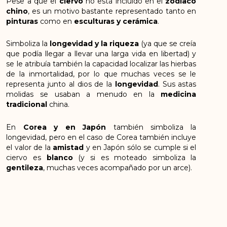
Pese a que el
ciervo
no está incluido en el
zodiaco
chino
, es un motivo bastante representado tanto en
pinturas
como en
esculturas y cerámica
.
Simboliza la
longevidad y la riqueza
(ya que se creía
que podía llegar a llevar una larga vida en libertad) y
se le atribuía también la capacidad localizar las hierbas
de la inmortalidad, por lo que muchas veces se le
representa junto al dios de la
longevidad
. Sus astas
molidas se usaban a menudo en la
medicina
tradicional
china.
En
Corea y en Japón
también simboliza la
longevidad, pero en el caso de Corea también incluye
el valor de la
amistad
y en Japón sólo se cumple si el
ciervo es
blanco
(y si es moteado simboliza la
gentileza
, muchas veces acompañado por un arce).