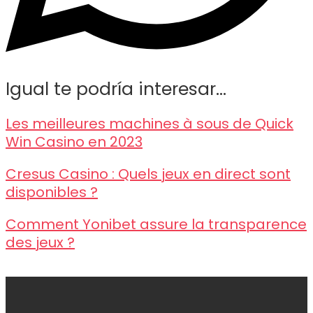
Igual te podría interesar...
Les meilleures machines à sous de Quick
Win Casino en 2023
Cresus Casino : Quels jeux en direct sont
disponibles ?
Comment Yonibet assure la transparence
des jeux ?