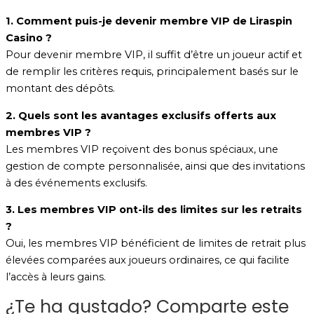
1. Comment puis-je devenir membre VIP de Liraspin
Casino ?
Pour devenir membre VIP, il suffit d’être un joueur actif et
de remplir les critères requis, principalement basés sur le
montant des dépôts.
2. Quels sont les avantages exclusifs offerts aux
membres VIP ?
Les membres VIP reçoivent des bonus spéciaux, une
gestion de compte personnalisée, ainsi que des invitations
à des événements exclusifs.
3. Les membres VIP ont-ils des limites sur les retraits
?
Oui, les membres VIP bénéficient de limites de retrait plus
élevées comparées aux joueurs ordinaires, ce qui facilite
l’accès à leurs gains.
¿Te ha gustado? Comparte este