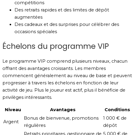
compétitions
Des retraits rapides et des limites de dépôt
augmentées
Des cadeaux et des surprises pour célébrer des
occasions spéciales
Échelons du programme VIP
Le programme VIP comprend plusieurs niveaux, chacun
offrant des avantages croissants. Les membres
commencent généralement au niveau de base et peuvent
progresser à travers les échelons en fonction de leur
activité de jeu. Plus le joueur est actif, plus il bénéficie de
privilèges intéressants.
Niveau
Avantages
Conditions
Bonus de bienvenue, promotions
1 000 € de
Argent
régulières
dépôt
Retraits prioritaires, gestionnaire de
5 000 € de