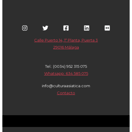
Calle Puerto 14, 1ª Planta, Puerta 3
29016 Málaga
Tel.: (0034) 952 315 075
Whatsapp: 634 585 075
info@culturaasiatica.com
Contacto