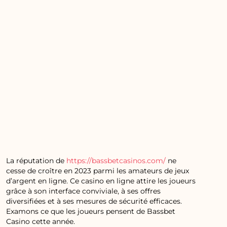
La réputation de
https://bassbetcasinos.com/
ne
cesse de croître en 2023 parmi les amateurs de jeux
d’argent en ligne. Ce casino en ligne attire les joueurs
grâce à son interface conviviale, à ses offres
diversifiées et à ses mesures de sécurité efficaces.
Examons ce que les joueurs pensent de Bassbet
Casino cette année.