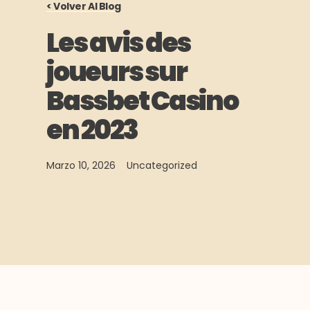
< Volver Al Blog
Les avis des
joueurs sur
Bassbet Casino
en 2023
Marzo 10, 2026
Uncategorized