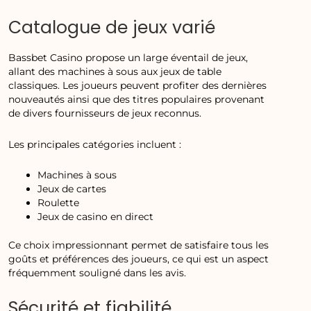
Catalogue de jeux varié
Bassbet Casino propose un large éventail de jeux,
allant des machines à sous aux jeux de table
classiques. Les joueurs peuvent profiter des dernières
nouveautés ainsi que des titres populaires provenant
de divers fournisseurs de jeux reconnus.
Les principales catégories incluent :
Machines à sous
Jeux de cartes
Roulette
Jeux de casino en direct
Ce choix impressionnant permet de satisfaire tous les
goûts et préférences des joueurs, ce qui est un aspect
fréquemment souligné dans les avis.
Sécurité et fiabilité