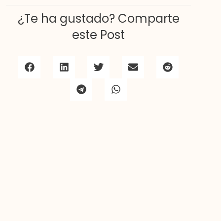
¿Te ha gustado? Comparte
este Post
Igual te podría interesar...
Les Meilleures Machines À
Sous De Quick Win Casino En
2023