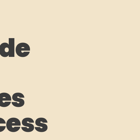
 de
es
cess