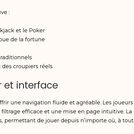
ve :
ckjack et le Poker
roue de la fortune
raditionnels
 des croupiers réels
r et interface
ffrir une navigation fluide et agréable. Les joueur
filtrage efficace et une mise en page intuitive. 
s, permettant de jouer depuis n’importe où, à to