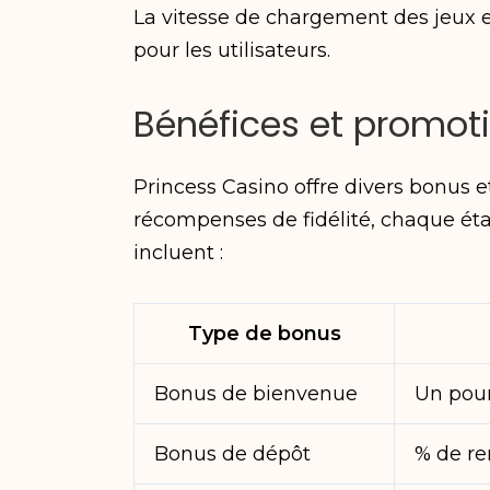
La vitesse de chargement des jeux est
pour les utilisateurs.
Bénéfices et promot
Princess Casino offre divers bonus e
récompenses de fidélité, chaque éta
incluent :
Type de bonus
Bonus de bienvenue
Un pour
Bonus de dépôt
% de re