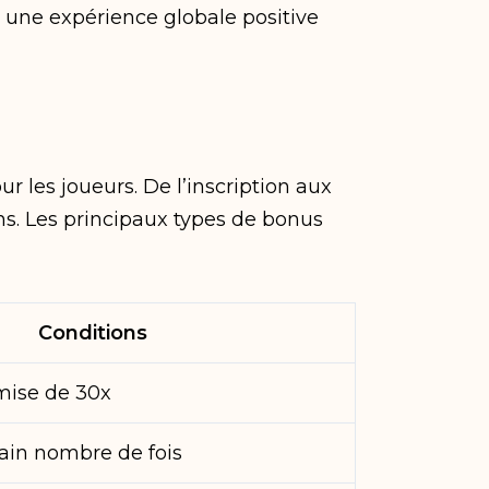
 à une expérience globale positive
 les joueurs. De l’inscription aux
ns. Les principaux types de bonus
Conditions
mise de 30x
tain nombre de fois