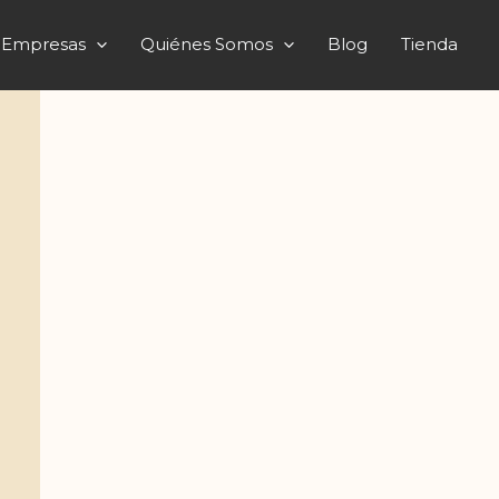
Empresas
Quiénes Somos
Blog
Tienda