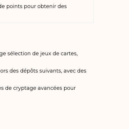
e points pour obtenir des
e sélection de jeux de cartes,
lors des dépôts suivants, avec des
ies de cryptage avancées pour