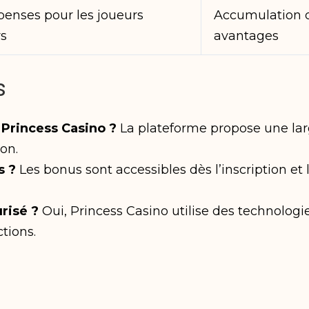
enses pour les joueurs
Accumulation d
rs
avantages
s
 Princess Casino ?
La plateforme propose une larg
ion.
s ?
Les bonus sont accessibles dès l’inscription et 
risé ?
Oui, Princess Casino utilise des technolog
ctions.
e Post