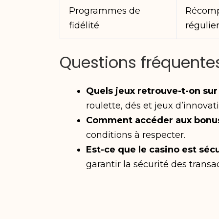
Programmes de
Récomp
fidélité
régulie
Questions fréquente
Quels jeux retrouve-t-on sur
roulette, dés et jeux d’innovat
Comment accéder aux bonu
conditions à respecter.
Est-ce que le casino est sécu
garantir la sécurité des transa
¿Te ha gustado? Comparte est