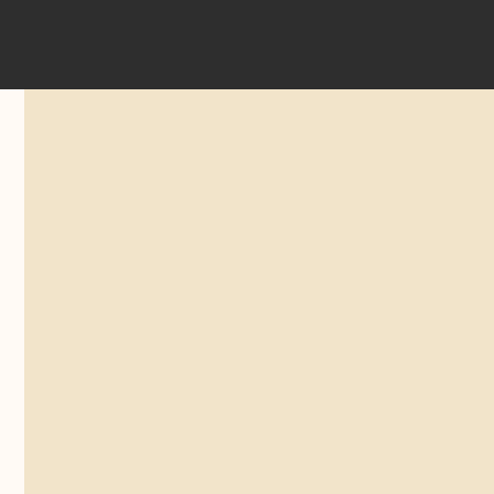
Ir
al
Cultura Asiática
contenido