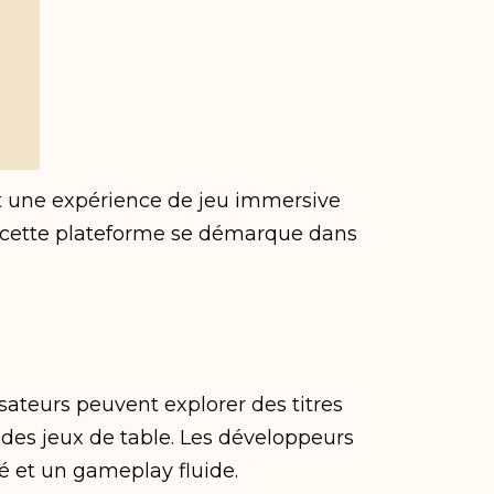
nt une expérience de jeu immersive
, cette plateforme se démarque dans
sateurs peuvent explorer des titres
 des jeux de table. Les développeurs
é et un gameplay fluide.